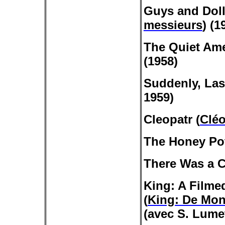
Guys and
Dol
messieurs
) (1
The Quiet Ame
(1958)
Suddenly
, La
1959)
Cleopatr
(
Cléo
The Honey Pot
There Was a 
King: A Filme
(
King: De Mo
(avec S. Lumet