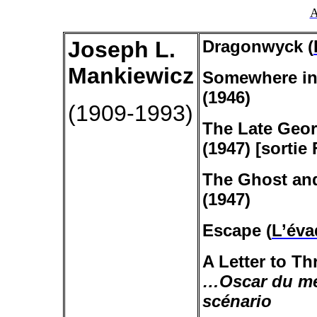
A
Joseph L.
Dragonwyck
(
Mankiewicz
Somewhere
in
(1946)
(1909-1993)
The
Late
Geo
(1947) [sortie
The
Ghost
and
(1947)
Escape (
L’éva
A
Letter
to
Th
…Oscar du meil
scénario