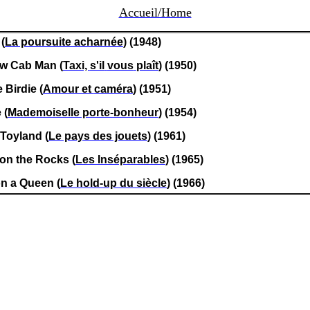
Accueil/Home
(
La poursuite acharnée
) (1948)
ow Cab Man (
Taxi,
s'il
vous
plaît
) (1950)
 Birdie (
Amour et
caméra
) (1951)
 (
Mademoiselle porte-bonheur
) (1954)
Toyland
(
Le pays des jouets
) (1961)
on the Rocks (
Les Inséparables
) (1965)
n a Queen (
Le hold-up du siècle
) (1966)