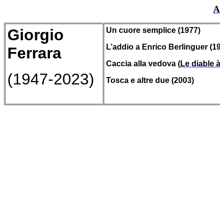
A
Giorgio
Un
cuore
semplice (1977)
L’
addio
a Enrico Berlinguer (1
Ferrara
Caccia
alla
vedova
(
Le diable 
(1947-2023)
Tosca e
altre
due (2003)