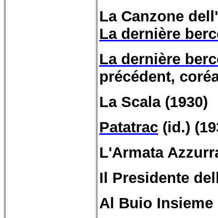
La Canzone
del
La dernière ber
La dernière ber
précédent, coréa
La Scala (1930)
Patatrac
(id.) (19
L'
Armata
Azzurr
Il
Presidente
del
Al Buio Insieme 