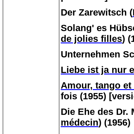
Der
Zarewitsch
(
Solang
' es
Hübs
de jolies filles
) 
Unternehmen Schl
Liebe ist ja nur
Amour, tango et
fois (1955) [ver
Die Ehe des Dr.
médecin
) (1956)