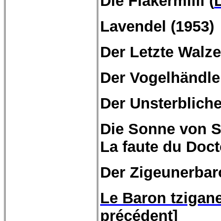
Die
Fiakermilli
(
Lavendel
(1953)
Der
Letzte
Walze
Der
Vogelhändle
Der
Unsterblich
Die Sonne von St
La faute du Doct
Der
Zigeunerbar
Le Baron tzigan
précédent]