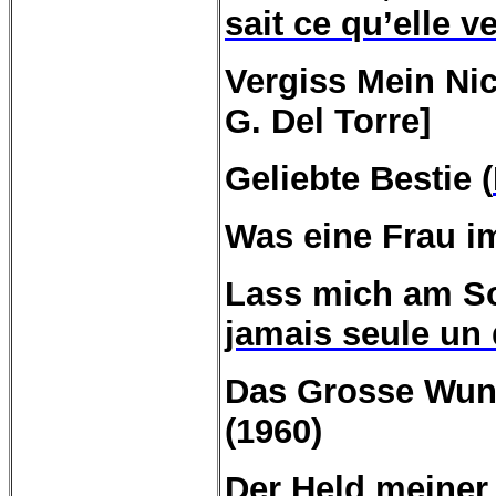
sait ce qu’elle v
Vergiss
Mein
Ni
G. Del Torre]
Geliebte Bestie (
Was eine Frau im
Lass mich am Son
jamais
seule
un
Das
Grosse
Wuns
(1960)
Der
Held
meiner