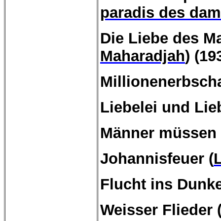
paradis des da
Die
Liebe
des
Ma
Maharadjah
) (19
Millionenerbscha
Liebelei und Lie
Männer müssen s
Johannisfeuer
(
L
Flucht ins Dunke
Weisser
Flieder