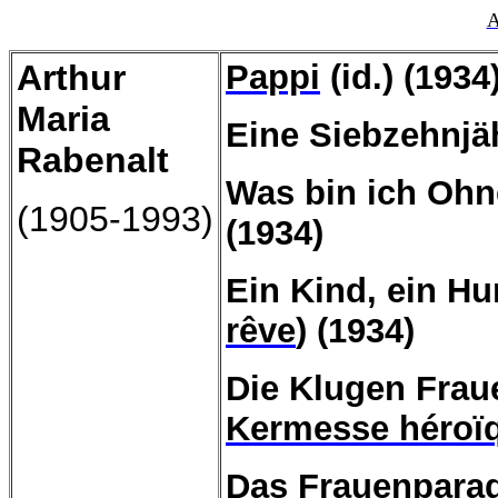
A
Arthur
Pappi
(id.) (1934
Maria
Eine Siebzehnjäh
Rabenalt
Was bin ich Oh
(1905-1993)
(1934)
Ein
Kind,
ein
Hu
rêve
) (1934)
Die
Klugen
Frau
Kermesse héroï
Das
Frauenpara