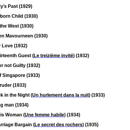
y’s Past (1929)
born Child (1930)
 the West (1930)
en Mavourneen (1930)
 Love (1932)
irteenth Guest (
Le
treizième
invité
) (1932)
or not Guilty (1932)
f Singapore (1933)
ruder (1933)
k in the Night (
Un hurlement dans la nuit
) (1933)
g man (1934)
uis
Woman
(
Une femme habile
) (1934)
rriage Bargain (
Le secret des
rochers
) (1935)