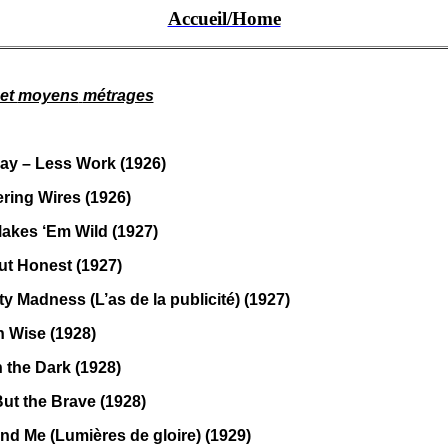
Accueil/Home
et
moyens
métrages
ay – Less Work (1926)
ring Wires (1926)
akes ‘
Em
Wild (1927)
ut Honest (1927)
ty
Madness (L’as de la publicité) (1927)
Wise (1928)
n the Dark (1928)
ut the Brave (1928)
and Me (
Lumières
de gloire) (1929)