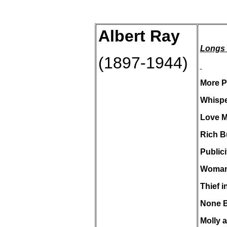
Albert Ray
Longs 
(1897-1944)
More P
Whispe
Love M
Rich B
Publici
Woman 
Thief i
None B
Molly 