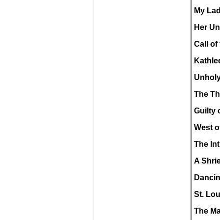
My Lad
Her Un
Call of
Kathle
Unholy
The Th
Guilty 
West o
The Int
A Shrie
Dancin
St. Lo
The Ma