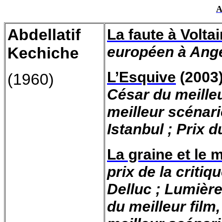
A
Abdellatif
La faute à Voltai
européen à Ange
Kechiche
L’Esquive
(2003
(1960)
César du meilleu
meilleur scénario
Istanbul ; Prix 
La graine et le 
prix de la critiq
Delluc ; Lumière 
du meilleur film,