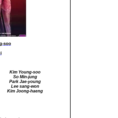
g-soo
ci
Kim Young-soo
So Min-jung
Park Jae-young
Lee sang-won
Kim Joong-haeng