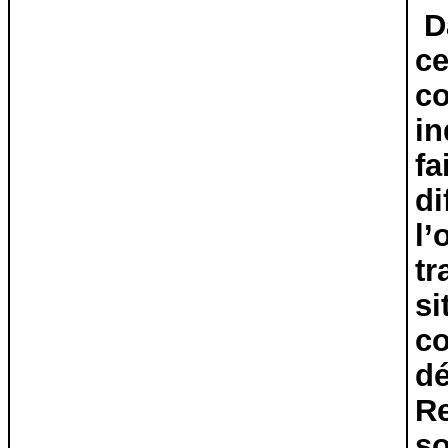
D
ce
co
in
fa
di
l’
tr
si
co
dé
Re
so