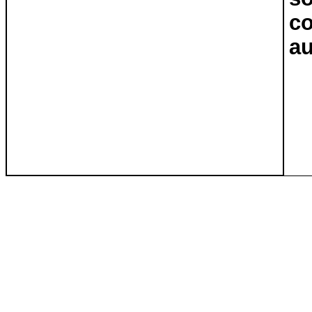
co
au