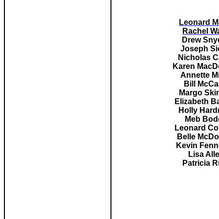
Leonard 
Rachel W
Drew Sny
Joseph Si
Nicholas C
Karen MacD
Annette Mi
Bill McC
Margo Ski
Elizabeth Ba
Holly Har
Meb Bod
Leonard C
Belle McDo
Kevin Fenn
Lisa All
Patricia R