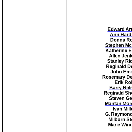
Edward Ar
Ann Hard
Donna R
Stephen Mc
Katherine 
Allen Jen
Stanley Ri
Reginald D
John Em
Rosemary
D
Erik Rol
Barry Nel
Reginald She
Steven Ge
Mantan Mor
Ivan Mill
G. Raymon
Milburn S
Marie Win