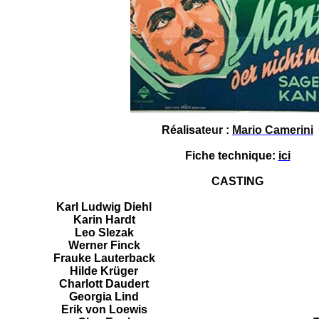
Réalisa
teur :
Mario Camerini
Fiche
technique:
ici
CASTING
Karl Ludwig Diehl
Karin Hardt
Leo Slezak
Werner Finck
Frauke Lauterback
Hilde Krüger
Charlott Daudert
Georgia Lind
Erik von Loewis