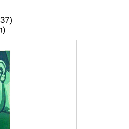
937)
n)