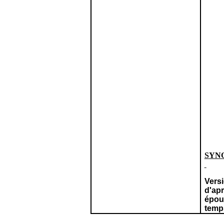
SYN
Vers
d'apr
épous
temp