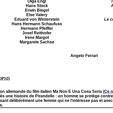
Olga Engl
T
Hans Stock
A
Erwin Biegel
Else Valery
Eduard von Winterstein
Le c
Hans Hermann Schaufuss
Hermann Pfeiffer
Josef Reithofer
Irene Margot
Margarete Sachse
Angelo Ferrari
OPSIS
ion allemande du film italien Ma Non E Una Cosa
Seria (
Ce n
ès une histoire de Pirandello : un homme se protège contr
ant délibérément une femme qui ne l'intéresse pas et avec 
s.