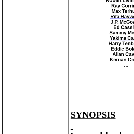
Robert Livi
Ray Corri
Max Terh
Rita Hayw
J.P. McG
Ed Cass
Sammy Mc
Yakima Ca
Harry Tenb
Eddie Bol
Allan Ca
Kernan Cr
…
SYNOPSIS