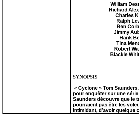
William De
Richard Ale
Charles K
Ralph Le
Ben Corb
Jimmy Au
Hank Be
Tina Men
Robert Wa
Blackie Whi
SYNOPSIS
« Cyclone » Tom Saunders, u
pour enquêter sur une série
Saunders découvre que le tan
pourraient pas être les vol
intimidant, d’avoir quelque 