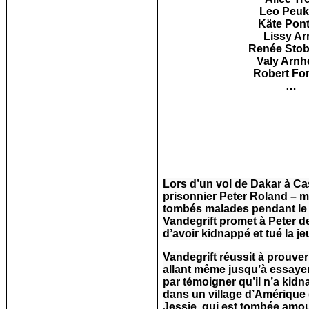
Leo Peuk
Käte Pon
Lissy Ar
Renée Sto
Valy Arnh
Robert Fo
…
Lors d’un vol de Dakar à Cas
prisonnier Peter Roland – ma
tombés malades pendant le vo
Vandegrift promet à Peter d
d’avoir kidnappé et tué la je
Vandegrift réussit à prouver 
allant même jusqu’à essayer
par témoigner qu’il n’a kidn
dans un village d’Amérique d
Jessie, qui est tombée amou