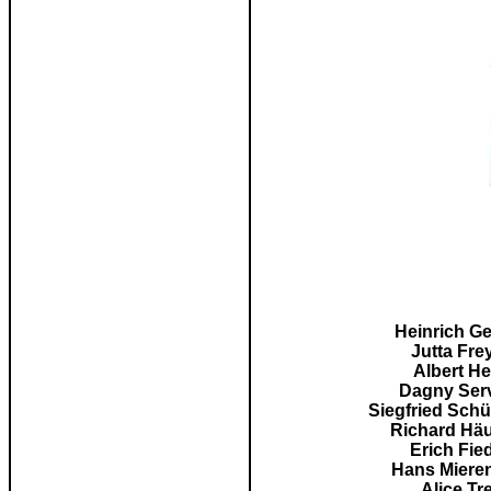
Heinrich G
Jutta Fre
Albert H
Dagny Ser
Siegfried Sch
Richard Häu
Erich Fie
Hans Mieren
Alice Tre