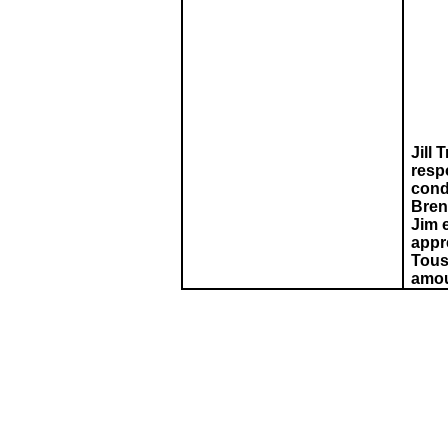
Jill 
respo
cond
Brent
Jim 
appr
Tous
amou