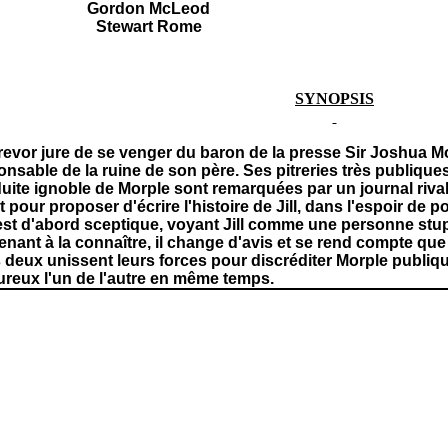
Gordon McLeod
Stewart Rome
SYNOPSIS
Trevor jure de se venger du baron de la presse Sir Joshua Mo
nsable de la ruine de son père. Ses pitreries très publiques v
uite ignoble de Morple sont remarquées par un journal rival,
 pour proposer d'écrire l'histoire de Jill, dans l'espoir de 
est d'abord sceptique, voyant Jill comme une personne stup
enant à la connaître, il change d'avis et se rend compte que
 deux unissent leurs forces pour discréditer Morple publ
reux l'un de l'autre en même temps.