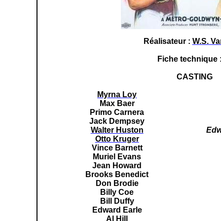
Réalisateur :
W.S. V
Fiche technique 
CASTING
Myrna Loy
Max Baer
Primo Carnera
Jack Dempsey
Walter Huston
Edw
Otto Kruger
Vince Barnett
Muriel Evans
Jean Howard
Brooks Benedict
Don Brodie
Billy Coe
Bill Duffy
Edward Earle
Al Hill