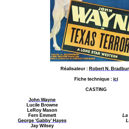
Réalisateur :
Robert N. Bradbu
Fiche technique :
ici
CASTING
John Wayne
Lucile Browne
LeRoy Mason
Fern Emmett
La
George ‘Gabby’ Hayes
L
Jay Wilsey