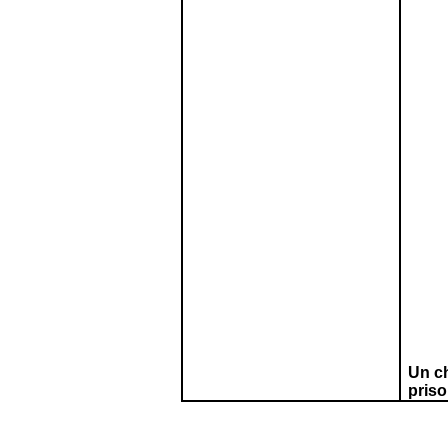
Un ch
priso