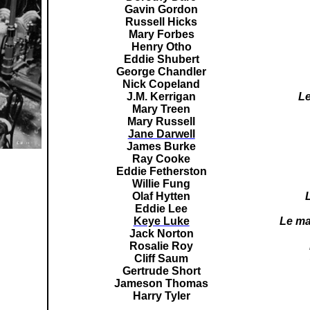
Gavin Gordon
Russell Hicks
Mary Forbes
Henry Otho
Eddie Shubert
George Chandler
Nick Copeland
J.M. Kerrigan
Le
Mary Treen
Mary Russell
Jane Darwell
James Burke
Ray Cooke
Eddie Fetherston
Willie Fung
Olaf Hytten
Eddie Lee
Keye Luke
Le ma
Jack Norton
Rosalie Roy
Cliff Saum
Gertrude Short
Jameson Thomas
Harry Tyler