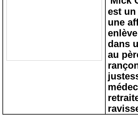
Mick C
est un
une af
enlève
dans u
au pèr
ranço
justes
médeci
retrait
raviss