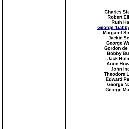
Charles Sta
Robert Ell
Ruth Ha
George ‘Gabby
Margaret S
Jackie Se
George W
Gordon de
Bobby Bu
Jack Hol
Anne How
John In
Theodore 
Edward Pei
George N
George Mor