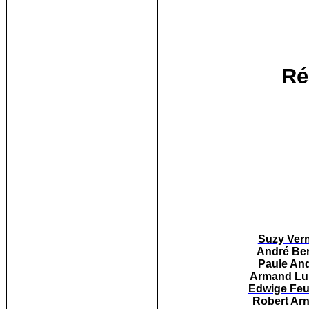
Ré
Suzy Ver
André Ber
Paule And
Armand Lur
Edwige Feui
Robert Ar