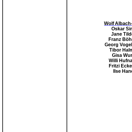
Wolf Albach
Oskar Si
Jane Til
Franz Böh
Georg Voge
Tibor Hal
Gisa
Wu
Willi Hufn
Fritzi Eck
Ilse Han