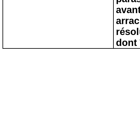
avan
arrac
résol
dont