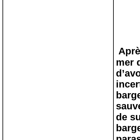
Aprè
mer d
d’av
incer
barge
sauve
de su
barge
paras