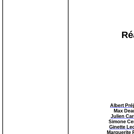
Ré
Albert Pré
Max Dear
Julien Car
Simone Ce
Ginette Le
Marguerite 