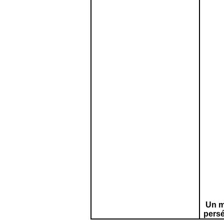
Un mé
persé