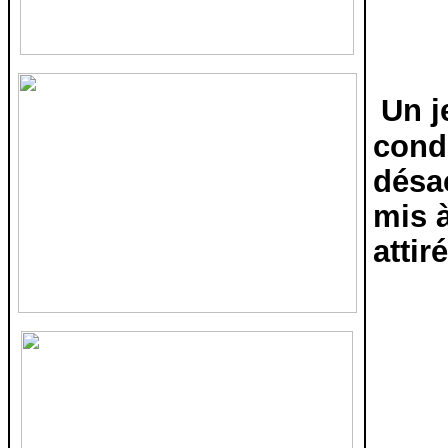
Un j
condi
désa
mis à
attir