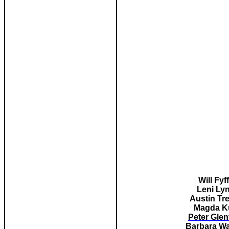
Will Fyf
Leni Ly
Austin Tr
Magda K
Peter Glenv
Barbara Wa