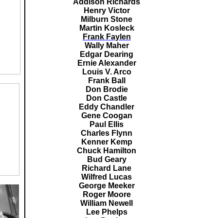
Addison Richards
Henry Victor
Milburn Stone
Martin Kosleck
Frank Faylen
Wally Maher
Edgar Dearing
Ernie Alexander
Louis V. Arco
Frank Ball
Don Brodie
Don Castle
Eddy Chandler
Gene Coogan
Paul Ellis
Charles Flynn
Kenner Kemp
Chuck Hamilton
Bud Geary
Richard Lane
Wilfred Lucas
George Meeker
Roger Moore
William Newell
Lee Phelps