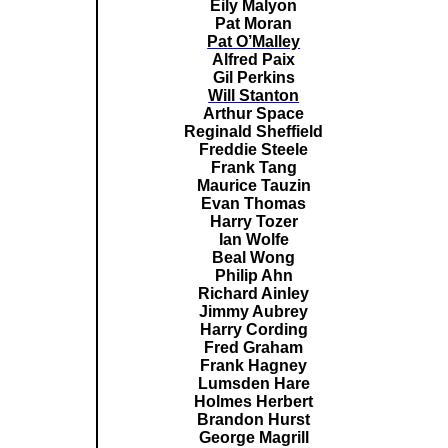
Eily Malyon
Pat Moran
Pat O’Malley
Alfred Paix
Gil Perkins
Will Stanton
Arthur Space
Reginald Sheffield
Freddie Steele
Frank Tang
Maurice Tauzin
Evan Thomas
Harry Tozer
Ian Wolfe
Beal Wong
Philip Ahn
Richard Ainley
Jimmy Aubrey
Harry Cording
Fred Graham
Frank Hagney
Lumsden Hare
Holmes Herbert
Brandon Hurst
George Magrill