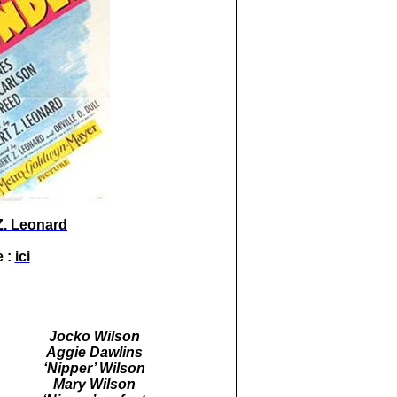
Z. Leonard
e :
ici
Jocko Wilson
Aggie Dawlins
‘Nipper’ Wilson
Mary Wilson