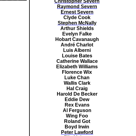
Christopher Severn
Raymond Severn
Ernest Severn
Clyde Cook
Stephen McNally
Arthur Shields
Evelyn Falke
Hobart Cavanaugh
André Charlot
Luis Alberni
Louise Bates
Catherine Wallace
Elizabeth Williams
Florence Wix
Luke Chan
Wallis Clark
Hal Craig
Harold De Becker
Eddie Dew
Rex Evans
Al Ferguson
Wing Foo
Roland Got
Boyd Irwin
Peter Lawford