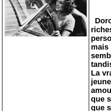
Doro
riche
perso
mais 
sembl
tandi
La vr
jeune
amour
que s’
que s