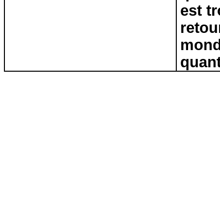
est t
retou
monde
quant