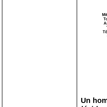
Mi
T
A
T
Un hom