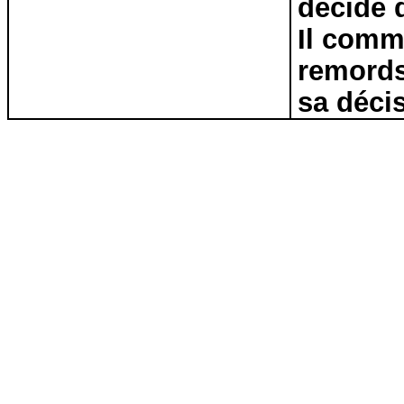
décide d
Il comm
remords,
sa déci