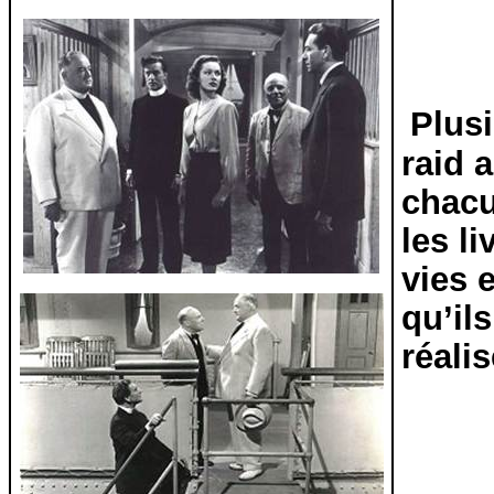
Plus
raid a
chacu
les li
vies 
qu’il
réalis