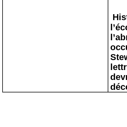
His
l’éc
l’ab
occ
Stew
lett
devr
déco