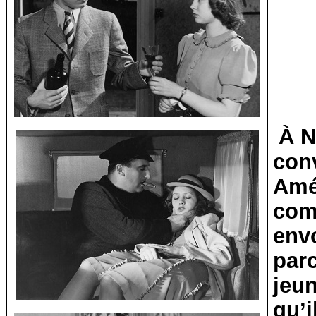
À N
con
Amé
comp
env
parc
jeun
qu’i