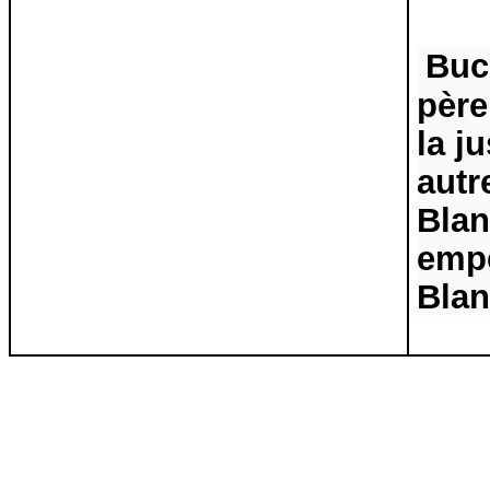
Buc
père
la j
autr
Bla
empê
Bla