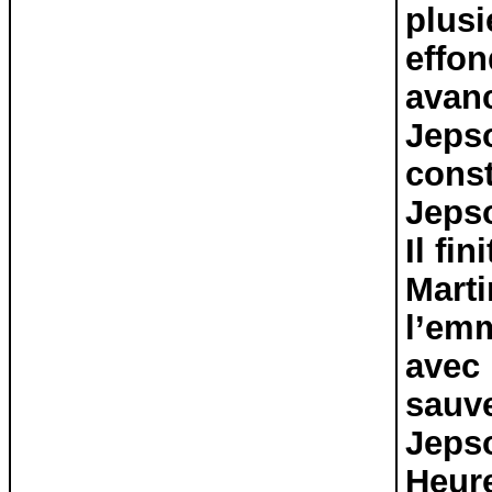
plusi
effon
avanc
Jepso
const
Jepso
Il fi
Marti
l’emm
avec 
sauve
Jepso
Heur