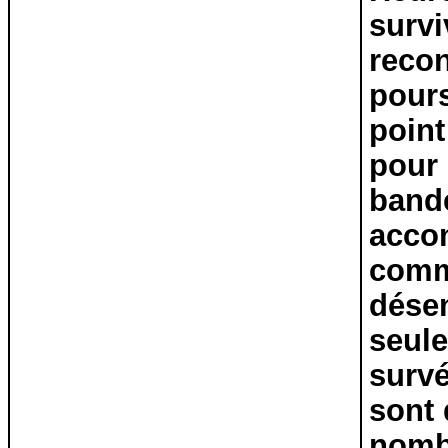
surv
recon
pours
point
pour 
bande
acco
commu
dése
seule
survé
sont 
nombr