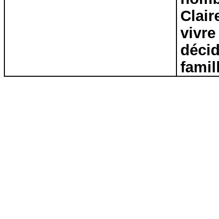
Clair
vivre
déci
famil