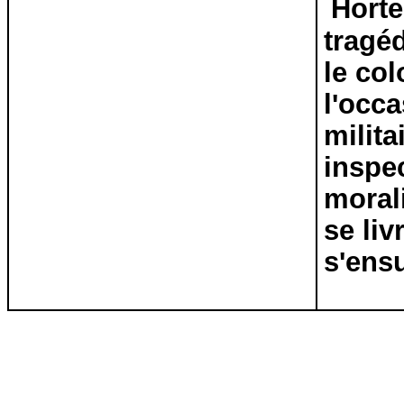
Horte
tragé
le col
l'occa
milit
inspec
morali
se li
s'ensu