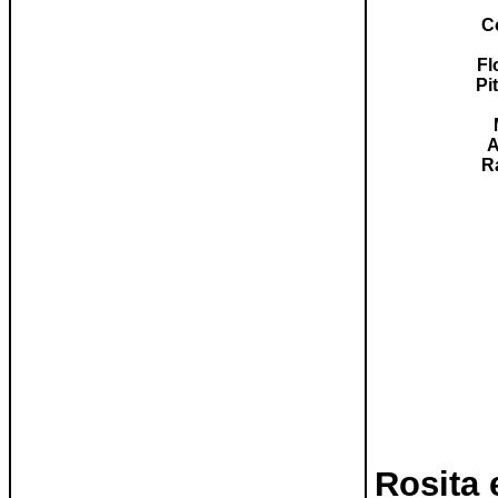
C
Fl
Pi
A
R
Rosita 