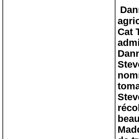
Dann
agri
Cat T
admi
Dann
Stev
nomm
toma
Stev
réco
beau
Madd