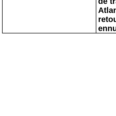
de t
Atla
reto
ennu