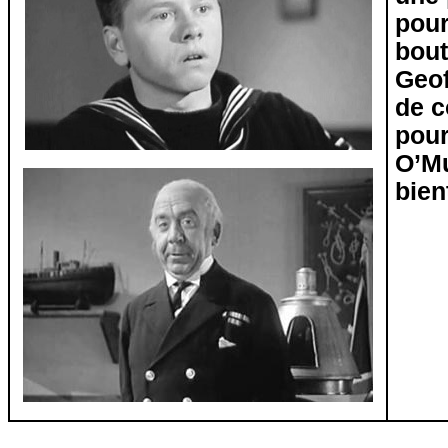
pour
bout
Geof
de c
pour
O’M
bien