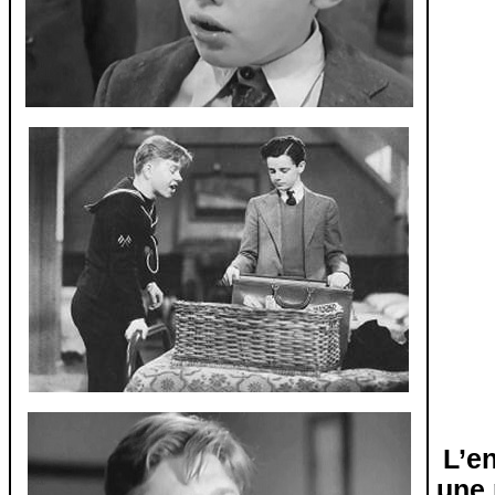
L’e
une 