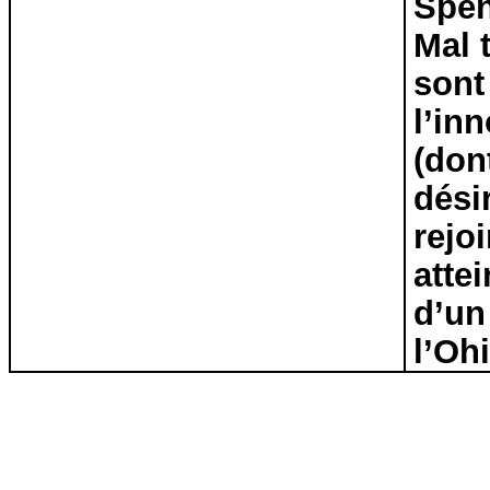
Spen
Mal 
sont
l’in
(dont
dési
rejo
atte
d’un
l’Oh