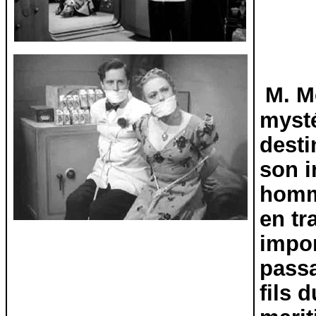
M. M
mysté
desti
son i
homme
en tr
impor
pass
fils 