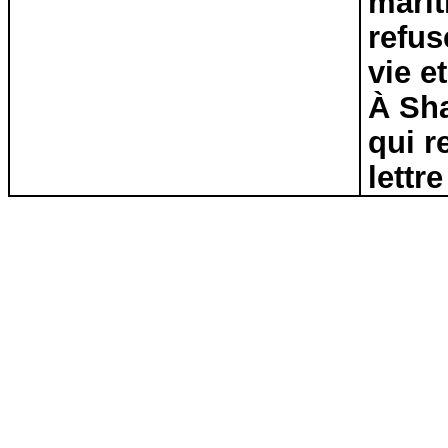
marit
refus
vie e
À Sha
qui r
lettr