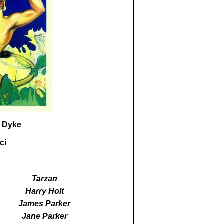
n Dyke
ici
Tarzan
Harry Holt
James Parker
Jane Parker