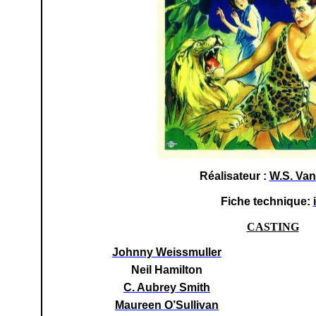
Réalisateur :
W.S. Va
Fiche technique:
CASTING
Johnny Weissmuller
Neil Hamilton
C. Aubrey Smith
Maureen O’Sullivan