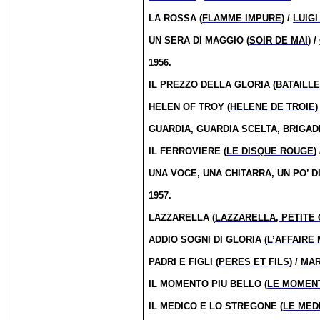
LA ROSSA (
FLAMME IMPURE
) /
LUIG
UN SERA DI MAGGIO (
SOIR DE MAI
) /
1956.
IL PREZZO DELLA GLORIA (
BATAILL
HELEN OF TROY (
HELENE DE TROIE
)
GUARDIA, GUARDIA SCELTA, BRIGAD
IL FERROVIERE (
LE DISQUE ROUGE
)
UNA VOCE, UNA CHITARRA, UN PO’ D
1957.
LAZZARELLA (
LAZZARELLA, PETITE
ADDIO SOGNI DI GLORIA (
L’AFFAIRE
PADRI E FIGLI (
PERES ET FILS
) /
MAR
IL MOMENTO PIU BELLO (
LE MOMENT
IL MEDICO E LO STREGONE (
LE MED