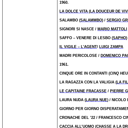
1960.
LA DOLCE VITA (LA DOUCEUR DE VIV
SALAMBO (
SALAMMBO
) /
SERGIO GR
SIGNORI SI NASCE /
MARIO MATTOLI
SAFFO – VENERE DI LESBO (
SAPHO
)
IL VIGILE – L’AGENT
/
LUIGI ZAMPA
MADRI PERICOLOSE /
DOMENICO PA
1961.
CINQUE ORE IN CONTANTI (
CINQ HE
LA RAGAZZA CON LA VALIGIA (
LA FI
LE CAPITAINE FRACASSE
/
PIERRE 
LAURA NUDA (
LAURA NUE
) / NICOLO
GIORNO PER GIORNO DISPERATAMEN
CRONACHE DEL ’22 / FRANCESCO CI
CACCIA ALL’UOMO (
CHASSE A LA D