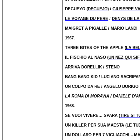
DEGUEYO (
DEGUEJO
) /
GIUSEPPE VA
LE VOYAGE DU PERE
/
DENYS DE LA
MAIGRET A PIGALLE
/
MARIO LANDI
1967.
THREE BITES OF THE APPLE (
LA BE
IL FISCHIO AL NASO (
UN NEZ QUI SI
ARRIVA DORELLIK /
STENO
BANG BANG KID / LUCIANO SACRIPAN
UN COLPO DA RE / ANGELO DORIGO
LA ROMA DI MORAVIA / DANIELE D’A
1968.
SE VUOI VIVERE… SPARA (
TIRE SI 
UN KILLER PER SUA MAESTA (
LE TU
UN DOLLARO PER 7 VIGLIACCHI – MA