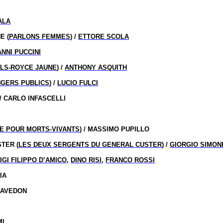
ALA
E (
PARLONS FEMMES
) /
ETTORE SCOLA
ANNI PUCCINI
LLS-ROYCE JAUNE
) /
ANTHONY ASQUITH
NGERS PUBLICS
) /
LUCIO FULCI
/ CARLO INFASCELLI
RE POUR MORTS-VIVANTS
) / MASSIMO PUPILLO
TER (
LES DEUX SERGENTS DU GENERAL CUSTER
) /
GIORGIO SIMON
IGI FILIPPO D’AMICO
,
DINO RISI
,
FRANCO ROSSI
IA
CAVEDON
MI