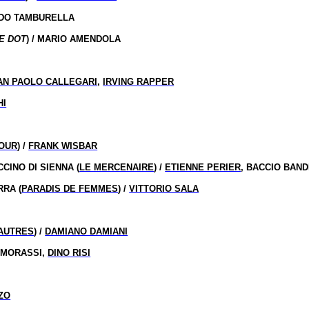
NDO TAMBURELLA
E DOT
) / MARIO AMENDOLA
AN PAOLO CALLEGARI
,
IRVING RAPPER
HI
OUR
) /
FRANK WISBAR
CINO DI SIENNA (
LE MERCENAIRE
) /
ETIENNE PERIER
, BACCIO BAND
RRA (
PARADIS DE FEMMES
) /
VITTORIO SALA
AUTRES
) /
DAMIANO DAMIANI
O MORASSI,
DINO RISI
ZO