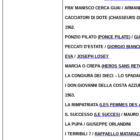
FRA’ MANISCO CERCA GUAI / ARMA
CACCIATORI DI DOTE (
CHASSEURS D
1962.
PONZIO PILATO (
PONCE PILATE
) /
GI
PECCATI D’ESTATE /
GIORGIO BIANC
EVA
/
JOSEPH LOSEY
MARCIA O CREPA (
HEROS SANS RET
LA CONGIURA DEI DIECI – LO SPADAC
I DON GIOVANNI DELLA COSTA AZZU
1963.
LA RIMPATRIATA (
LES FEMMES DES 
IL SUCCESSO (
LE SUCCES
) / MAUR
LA PUPA / GIUSEPPE ORLANDINI
I TERRIBILI 7 /
RAFFAELLO MATARAZ