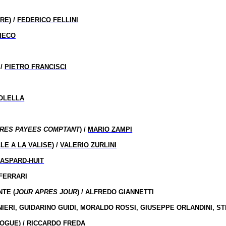
RE)
/
FEDERICO FELLINI
IECO
 /
PIETRO FRANCISCI
OLELLA
URES PAYEES COMPTANT
) /
MARIO ZAMPI
LLE A LA VALISE
) /
VALERIO ZURLINI
GASPARD-HUIT
 FERRARI
TE (
JOUR APRES JOUR
) / ALFREDO GIANNETTI
NIERI, GUIDARINO GUIDI, MORALDO ROSSI, GIUSEPPE ORLANDINI, S
ROGUE
) /
RICCARDO FREDA