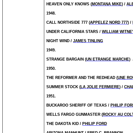
HEAVEN ONLY KNOWS (
MONTANA MIKE
) /
AL
1948.
CALL NORTHSIDE 777 (
APPELEZ NORD 777
) /
UNDER CALIFORNIA STARS /
WILLIAM WITNE
NIGHT WIND /
JAMES TINLING
1949.
STRANGE BARGAIN (
UN ETRANGE MARCHE
)
1950.
THE REFORMER AND THE REDHEAD (
UNE RO
SUMMER STOCK (
LA JOLIE FERMIERE
) /
CHA
1951.
BUCKAROO SHERIFF OF TEXAS /
PHILIP FOR
WELLS FARGO GUNMASTER (
ROCKY AU COLT
THE DAKOTA KID /
PHILIP FORD
ARIZONA MANHUNT /
FRED C. BRANNON