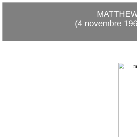
MATTHE
(4
novembre
196