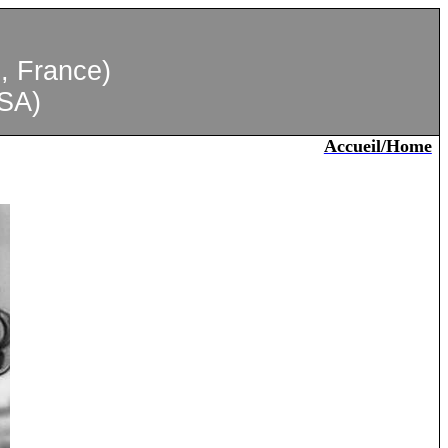
, France)
USA)
Accueil/Home