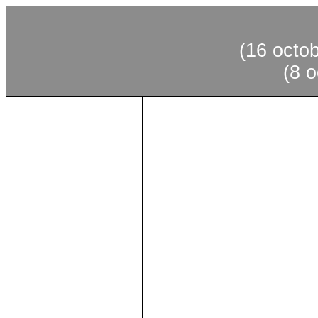
(16 octo
(8 o