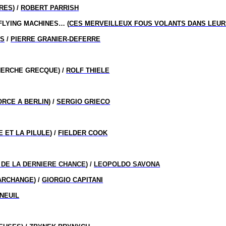
PRES
) /
ROBERT PARRISH
 FLYING MACHINES…
(
CES MERVEILLEUX FOUS VOLANTS DANS LEUR
ES
/
PIERRE GRANIER-DEFERRE
HERCHE GRECQUE) /
ROLF THIELE
ORCE A BERLIN
) /
SERGIO GRIECO
 ET LA PILULE
) /
FIELDER COOK
 DE LA DERNIERE CHANCE
) /
LEOPOLDO SAVONA
’ARCHANGE
) /
GIORGIO CAPITANI
NEUIL