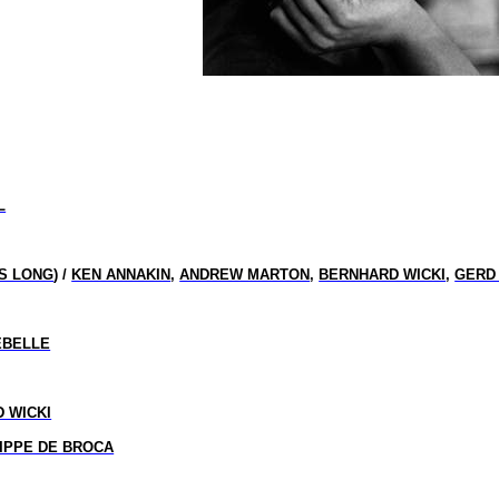
L
US LONG
) /
KEN ANNAKIN
,
ANDREW MARTON
,
BERNHARD WICKI
,
GERD
EBELLE
 WICKI
LIPPE DE BROCA