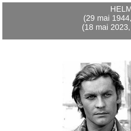
HEL
(29
mai
1944,
(18
mai
2023,